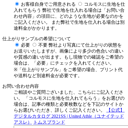
お客様自身でご用意される
コルモスに生地を仕
入れてもらう
弊社で生地を仕入れる場合は「お問い合
わせ内容」の項目に、どのような生地が必要なのかを
ご記入ください。
また弊社で生地を仕入れる場合は別
途料金がかかります。
仕上がりサンプルの希望について
必要
不要
弊社より写真にて仕上がりの状態を
お送りいたしますが、画像により多少の色合いの違い
や質感の違いが出ます。もし現物での確認をご希望の
場合は、「必要」にチェックを入れてください。
※「仕上がりサンプル」をご希望の場合、プリント代
や送料など別途料金が必要です。
お問い合わせ内容
ご相談やご質問ございました、こちらにご記入くださ
い。
「コルモスに生地を仕入れてもらう」をお選びの
場合は、記事の種類と必要枚数などを下記のサイトか
らお選びいただき、詳しくご記入ください。
【公式】
デジタルカタログ 2021SS | United Athle（ユナイテッド
アスレ）
トムスブランド