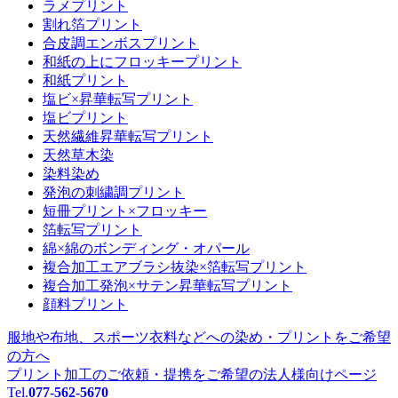
ラメプリント
割れ箔プリント
合皮調エンボスプリント
和紙の上にフロッキープリント
和紙プリント
塩ビ×昇華転写プリント
塩ビプリント
天然繊維昇華転写プリント
天然草木染
染料染め
発泡の刺繍調プリント
短冊プリント×フロッキー
箔転写プリント
綿×綿のボンディング・オパール
複合加工エアブラシ抜染×箔転写プリント
複合加工発泡×サテン昇華転写プリント
顔料プリント
服地や布地、スポーツ衣料などへの
染め・プリントをご希望
の方へ
プリント加工のご依頼・提携をご希望の
法人様向けページ
Tel.
077-562-5670