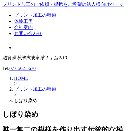
プリント加工のご依頼・提携をご希望の
法人様向けページ
プリント加工の種類
体験工房
会社案内
お問い合わせ
滋賀県草津市東草津１丁目2-13
Tel.
077-562-5670
HOME
>
プリント加工の種類
>
しぼり染め
しぼり染め
唯一無二の模様を作り出す伝統的な模