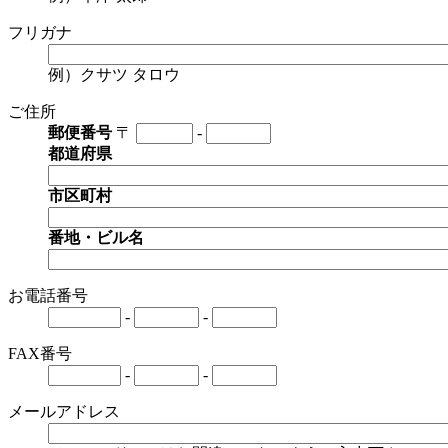
フリガナ
例）クサツ タロウ
ご住所
郵便番号
〒
-
都道府県
市区町村
番地・ビル名
お電話番号
-
-
FAX番号
-
-
メールアドレス