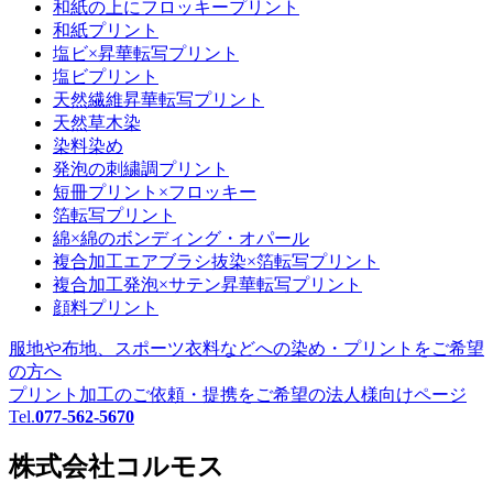
和紙の上にフロッキープリント
和紙プリント
塩ビ×昇華転写プリント
塩ビプリント
天然繊維昇華転写プリント
天然草木染
染料染め
発泡の刺繍調プリント
短冊プリント×フロッキー
箔転写プリント
綿×綿のボンディング・オパール
複合加工エアブラシ抜染×箔転写プリント
複合加工発泡×サテン昇華転写プリント
顔料プリント
服地や布地、スポーツ衣料などへの
染め・プリントをご希望
の方へ
プリント加工のご依頼・提携をご希望の
法人様向けページ
Tel.
077-562-5670
株式会社コルモス