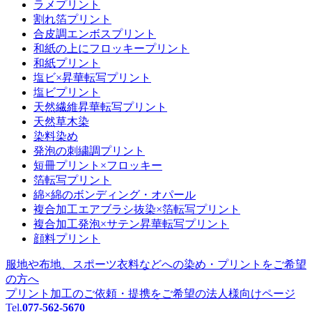
ラメプリント
割れ箔プリント
合皮調エンボスプリント
和紙の上にフロッキープリント
和紙プリント
塩ビ×昇華転写プリント
塩ビプリント
天然繊維昇華転写プリント
天然草木染
染料染め
発泡の刺繍調プリント
短冊プリント×フロッキー
箔転写プリント
綿×綿のボンディング・オパール
複合加工エアブラシ抜染×箔転写プリント
複合加工発泡×サテン昇華転写プリント
顔料プリント
服地や布地、スポーツ衣料などへの
染め・プリントをご希望
の方へ
プリント加工のご依頼・提携をご希望の
法人様向けページ
Tel.
077-562-5670