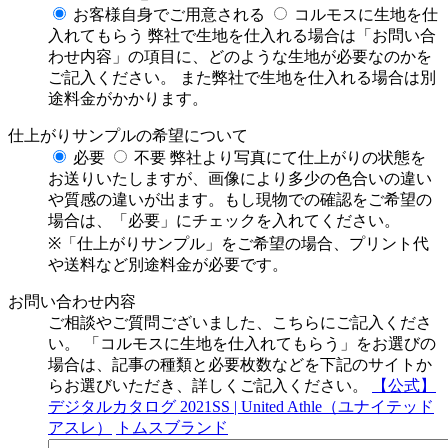
お客様自身でご用意される
コルモスに生地を仕
入れてもらう
弊社で生地を仕入れる場合は「お問い合
わせ内容」の項目に、どのような生地が必要なのかを
ご記入ください。
また弊社で生地を仕入れる場合は別
途料金がかかります。
仕上がりサンプルの希望について
必要
不要
弊社より写真にて仕上がりの状態を
お送りいたしますが、画像により多少の色合いの違い
や質感の違いが出ます。もし現物での確認をご希望の
場合は、「必要」にチェックを入れてください。
※「仕上がりサンプル」をご希望の場合、プリント代
や送料など別途料金が必要です。
お問い合わせ内容
ご相談やご質問ございました、こちらにご記入くださ
い。
「コルモスに生地を仕入れてもらう」をお選びの
場合は、記事の種類と必要枚数などを下記のサイトか
らお選びいただき、詳しくご記入ください。
【公式】
デジタルカタログ 2021SS | United Athle（ユナイテッド
アスレ）
トムスブランド